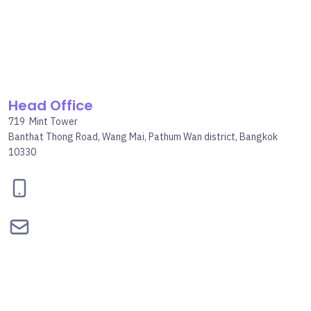
Head Office
719 Mint Tower
Banthat Thong Road, Wang Mai, Pathum Wan district, Bangkok
10330
095-834-2460
contact@bepgroup.space