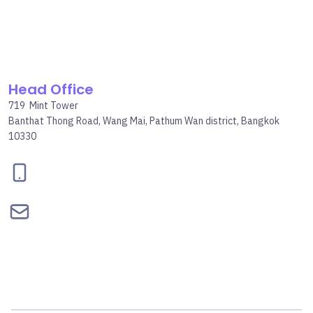
Head Office
719 Mint Tower
Banthat Thong Road, Wang Mai, Pathum Wan district, Bangkok
10330
095-834-2460
contact@bepgroup.space