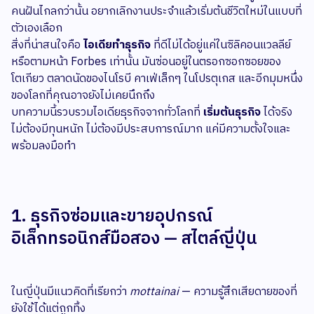
คนฝันไกลกว่านั้น อยากเลิกงานประจำแล้วเริ่มต้นชีวิตใหม่ในแบบที่
ตัวเองเลือก
สิ่งที่น่าสนใจคือ
ไอเดียทำธุรกิจ
ที่ดีไม่ได้อยู่แค่ในซิลิคอนแวลลีย์
หรือตามหน้า Forbes เท่านั้น มันซ่อนอยู่ในตรอกซอกซอยของ
โตเกียว ตลาดนัดของไนโรบี คาเฟ่เล็กๆ ในโปรตุเกส และอีกมุมหนึ่ง
ของโลกที่คุณอาจยังไม่เคยนึกถึง
บทความนี้รวบรวมไอเดียธุรกิจจากทั่วโลกที่
เริ่มต้นธุรกิจ
ได้จริง
ไม่ต้องมีทุนหนัก ไม่ต้องมีประสบการณ์มาก แค่มีความตั้งใจและ
พร้อมลงมือทำ
1. ธุรกิจซ่อมและขายอุปกรณ์
อิเล็กทรอนิกส์มือสอง — สไตล์ญี่ปุ่น
ในญี่ปุ่นมีแนวคิดที่เรียกว่า
mottainai
— ความรู้สึกเสียดายของที่
ยังใช้ได้แต่ถูกทิ้ง