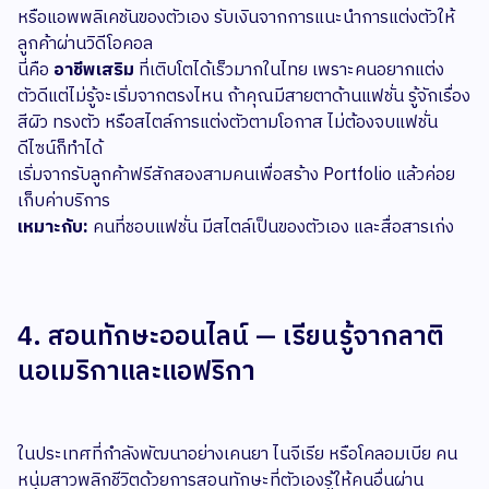
หรือแอพพลิเคชันของตัวเอง รับเงินจากการแนะนำการแต่งตัวให้
ลูกค้าผ่านวิดีโอคอล
นี่คือ
อาชีพเสริม
ที่เติบโตได้เร็วมากในไทย เพราะคนอยากแต่ง
ตัวดีแต่ไม่รู้จะเริ่มจากตรงไหน ถ้าคุณมีสายตาด้านแฟชั่น รู้จักเรื่อง
สีผิว ทรงตัว หรือสไตล์การแต่งตัวตามโอกาส ไม่ต้องจบแฟชั่น
ดีไซน์ก็ทำได้
เริ่มจากรับลูกค้าฟรีสักสองสามคนเพื่อสร้าง Portfolio แล้วค่อย
เก็บค่าบริการ
เหมาะกับ:
คนที่ชอบแฟชั่น มีสไตล์เป็นของตัวเอง และสื่อสารเก่ง
4. สอนทักษะออนไลน์ — เรียนรู้จากลาติ
นอเมริกาและแอฟริกา
ในประเทศที่กำลังพัฒนาอย่างเคนยา ไนจีเรีย หรือโคลอมเบีย คน
หนุ่มสาวพลิกชีวิตด้วยการสอนทักษะที่ตัวเองรู้ให้คนอื่นผ่าน