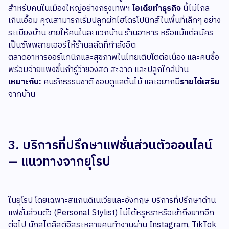
สำหรับคนในเมืองใหญ่อย่างกรุงเทพฯ
ไอเดียทำธุรกิจ
นี้ไม่ไกล
เกินเอื้อม คุณสามารถเริ่มปลูกผักไฮโดรโปนิกส์ในพื้นที่เล็กๆ อย่าง
ระเบียงบ้าน ขายให้คนในละแวกบ้าน ร้านอาหาร หรือแม้แต่สมัคร
เป็นซัพพลายเออร์ให้ร้านสลัดที่กำลังฮิต
ตลาดอาหารออร์แกนิกและสุขภาพในไทยเติบโตต่อเนื่อง และคนซื้อ
พร้อมจ่ายแพงขึ้นถ้ารู้ว่าของสด สะอาด และปลูกใกล้บ้าน
เหมาะกับ:
คนรักธรรมชาติ ชอบดูแลต้นไม้ และอยากมี
รายได้เสริม
จากบ้าน
3. บริการที่ปรึกษาแฟชั่นส่วนตัวออนไลน์
— แนวทางจากยุโรป
ในยุโรป โดยเฉพาะสแกนดิเนเวียและอังกฤษ บริการที่ปรึกษาด้าน
แฟชั่นส่วนตัว (Personal Stylist) ไม่ได้หรูหราหรือเข้าถึงยากอีก
ต่อไป นักสไตลิสต์อิสระหลายคนทำงานผ่าน Instagram, TikTok