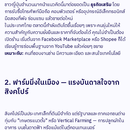
ชาวญี่ปุ่นจำนวนมากนำแนวคิดนี้มาต่อยอดเป็น
ธุรกิจเสริม
โดย
การรับซื้อโทรศัพท์มือถือ คอมพิวเตอร์ หรืออุปกรณ์อิเล็กทรอนิกส์
มือสองที่พัง ซ่อมแซม แล้วขายต่อใหม่
ในประเทศไทย ตลาดนี้กำลังเติบโตขึ้นเรื่อยๆ เพราะคนรุ่นใหม่ให้
ความสำคัญกับความยั่งยืนและราคาที่จับต้องได้ คุณไม่จำเป็นต้อง
เปิดร้าน เริ่มต้นจาก Facebook Marketplace หรือ Shopee ก็ได้
เรียนรู้การซ่อมพื้นฐานจาก YouTube แล้วค่อยๆ ขยาย
เหมาะกับ:
คนที่ชอบงานช่าง มีความละเอียด และสนใจเทคโนโลยี
2. ฟาร์มมิ่งในเมือง — แรงบันดาลใจจาก
สิงคโปร์
สิงคโปร์เป็นประเทศเล็กที่ดินมีจำกัด แต่รัฐบาลและภาคเอกชนต่าง
ทุ่มกับ "เกษตรแนวตั้ง" หรือ Vertical Farming — การปลูกผักใน
อาคาร บนชั้นดาดฟ้า หรือแม้แต่ในตู้คอนเทนเนอร์