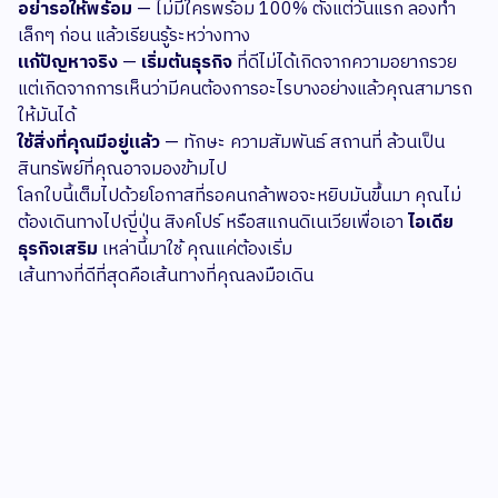
อย่ารอให้พร้อม
— ไม่มีใครพร้อม 100% ตั้งแต่วันแรก ลองทำ
เล็กๆ ก่อน แล้วเรียนรู้ระหว่างทาง
แก้ปัญหาจริง
—
เริ่มต้นธุรกิจ
ที่ดีไม่ได้เกิดจากความอยากรวย
แต่เกิดจากการเห็นว่ามีคนต้องการอะไรบางอย่างแล้วคุณสามารถ
ให้มันได้
ใช้สิ่งที่คุณมีอยู่แล้ว
— ทักษะ ความสัมพันธ์ สถานที่ ล้วนเป็น
สินทรัพย์ที่คุณอาจมองข้ามไป
โลกใบนี้เต็มไปด้วยโอกาสที่รอคนกล้าพอจะหยิบมันขึ้นมา คุณไม่
ต้องเดินทางไปญี่ปุ่น สิงคโปร์ หรือสแกนดิเนเวียเพื่อเอา
ไอเดีย
ธุรกิจเสริม
เหล่านี้มาใช้ คุณแค่ต้องเริ่ม
เส้นทางที่ดีที่สุดคือเส้นทางที่คุณลงมือเดิน