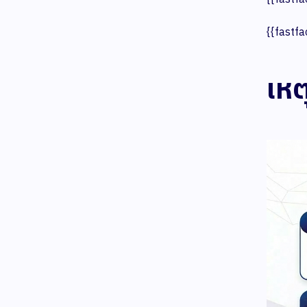
{{fastfa
เหต