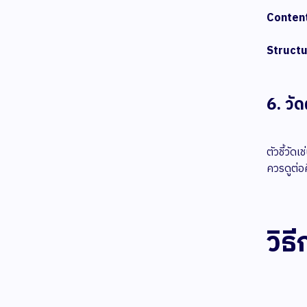
Content
Structu
6. วั
ตัวชี้วั
ควรดูต่อค
วิธ