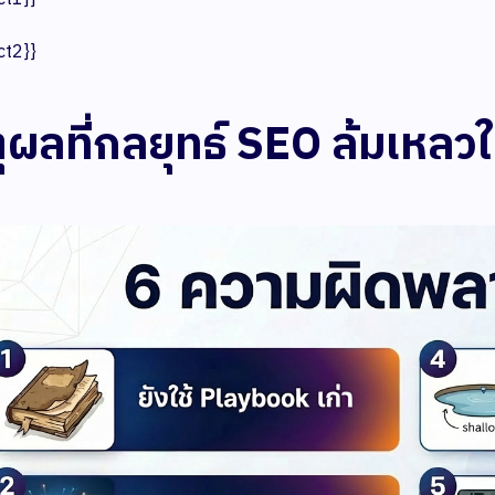
ct2}}
ุผลที่กลยุทธ์ SEO ล้มเหลว