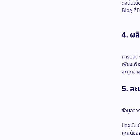
ดังนั้นเ
Blog ที่ม
4. ผล
การผลิตห
เพียงเพื
จะถูกอ้า
5. ล
ข้อมูลจา
​​ปัจจุบ
คุณน้อยก