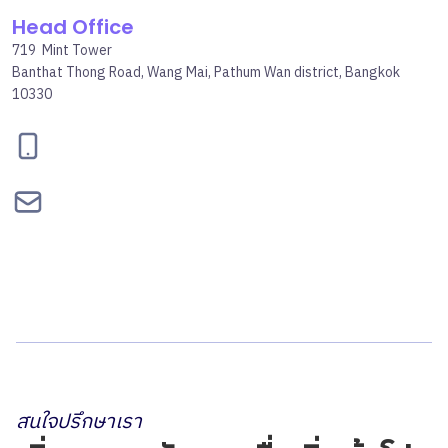
Head Office
719 Mint Tower
Banthat Thong Road, Wang Mai, Pathum Wan district, Bangkok
10330
095-834-2460
contact@bepgroup.space
สนใจปรึกษาเรา