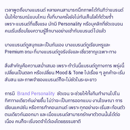
เวลาพูดถึงบางแบรนด์ หลายคนสามารถนึกภาพได้ทันทีว่าแบรนด์
นั้นให้อารมณ์แบบไหน ทั้งที่บางครั้งยังไม่ทันเห็นโลโก้ด้วยซ้ำ
เพราะแบรนด์ที่แข็งแรง มักมี Personality หรือบุคลิกที่ชัดเจนจน
คนเริ่มเชื่อมโยงความรู้สึกบางอย่างเข้ากับแบรนด์ไปแล้ว
บางแบรนด์ดูสนุกและเป็นกันเอง บางแบรนด์ดูเรียบหรูและ
Premium ขณะที่บางแบรนด์ดูจริงจังและเชี่ยวชาญเฉพาะทาง
สิ่งสำคัญคือความสม่ำเสมอ เพราะถ้าวันนี้แบรนด์ดูทางการ พรุ่งนี้
เปลี่ยนเป็นตลก หรือเปลี่ยน Mood & Tone ไปเรื่อย ๆ ลูกค้าจะเริ่ม
สับสน และภาพจำของแบรนด์ก็จะไม่ชัดในระยะยาว
การมี
Brand Personality
ชัดเจน จะช่วยให้ทั้งทีมทำงานไปใน
ทิศทางเดียวกันง่ายขึ้น ไม่ว่าจะเป็นการออกแบบ งานโฆษณา การ
เขียนแคปชัน หรือการทำคอนเทนต์ เพราะทุกอย่างจะเริ่มสะท้อนตัว
ตนเดียวกันออกมา และเมื่อแบรนด์สามารถรักษาตัวตนนั้นได้ต่อ
เนื่อง คนก็จะเริ่มจดจำได้เองโดยธรรมชาติ