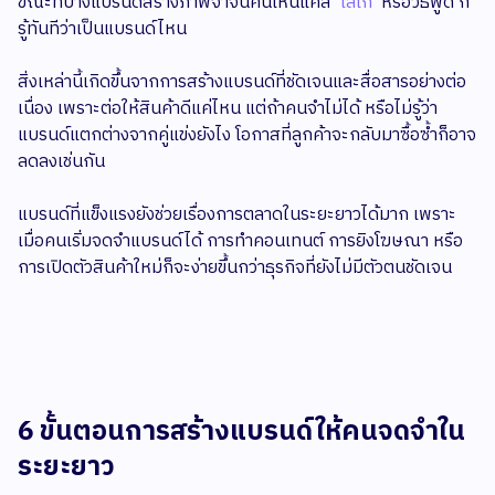
ขณะที่บางแบรนด์สร้างภาพจำจนคนเห็นแค่สี
โลโก้
หรือวิธีพูด ก็
รู้ทันทีว่าเป็นแบรนด์ไหน
สิ่งเหล่านี้เกิดขึ้นจากการสร้างแบรนด์ที่ชัดเจนและสื่อสารอย่างต่อ
เนื่อง เพราะต่อให้สินค้าดีแค่ไหน แต่ถ้าคนจำไม่ได้ หรือไม่รู้ว่า
แบรนด์แตกต่างจากคู่แข่งยังไง โอกาสที่ลูกค้าจะกลับมาซื้อซ้ำก็อาจ
ลดลงเช่นกัน
แบรนด์ที่แข็งแรงยังช่วยเรื่องการตลาดในระยะยาวได้มาก เพราะ
เมื่อคนเริ่มจดจำแบรนด์ได้ การทำคอนเทนต์ การยิงโฆษณา หรือ
การเปิดตัวสินค้าใหม่ก็จะง่ายขึ้นกว่าธุรกิจที่ยังไม่มีตัวตนชัดเจน
6 ขั้นตอนการสร้างแบรนด์ให้คนจดจำใน
ระยะยาว