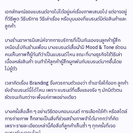
เอกลักษณ์ของแบรนด์อาจไม่ได้อยู่แค่เรื่องภาพเสมอไป แต่อาจอยู่
ที่วิธีพูด วิธีบริการ วิธีเล่าเรื่อง หรือมุมมองที่แบรนด์มีต่อสินค้าและ
ลูกค้า
บางร้านอาหารมีเสน่ห์จากการบริการที่เป็นกันเองจนลูกค้ารู้สึก
เหมือนไปกินร้านเพื่อน บางแบรนด์เสื้อผ้ามี Mood & Tone ชัดจน
คนเห็นภาพก็รู้ทันทีว่าเป็นแบรนด์ไหน ขณะที่บางธุรกิจใช้วิธีเล่า
เบื้องหลังสินค้า จนทำให้ลูกค้ารู้สึกผูกพันกับแบรนด์มากขึ้นโดย
ไม่รู้ตัว
เวลาคิดเรื่อง Branding จึงควรถามตัวเองว่า ถ้าเอาโลโก้ออก ลูกค้า
ยังจำแบรนด์นี้ได้ไหม เพราะแบรนด์ที่แข็งแรงจริง ๆ มักมีตัวตน
ชัดเจนเกินกว่าจะพึ่งแค่ภาพอย่างเดียว
บางครั้งสิ่งเล็ก ๆ อย่างวิธีตอบคอมเมนต์ การเลือกใช้คำ หรือสไตล์
การถ่ายภาพ ก็กลายเป็นสิ่งที่ช่วยสร้างภาพจำได้มากกว่าที่คิด
เพราะรายละเอียดเหล่านี้คือสิ่งที่ลูกค้าเห็นซ้ำ ๆ ทุกครั้งที่เจอ