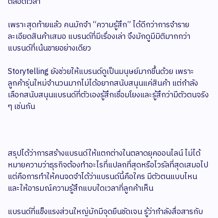
ตลอดเวลา
เพราะสุดท้ายแล้ว คนมักจำ “ความรู้สึก” ได้ดีกว่าการจำราย
ละเอียดสินค้าเสมอ แบรนด์ที่มีเรื่องเล่า จึงมักดูมีมิติมากกว่า
แบรนด์ที่เน้นขายอย่างเดียว
Storytelling ยังช่วยให้แบรนด์ดูเป็นมนุษย์มากขึ้นด้วย เพราะ
ลูกค้ารุ่นใหม่จำนวนมากไม่ได้อยากสนับสนุนแค่สินค้า แต่กำลัง
เลือกสนับสนุนแบรนด์ที่ตัวเองรู้สึกเชื่อมโยงและรู้สึกว่ามีตัวตนจริง
ๆ เช่นกัน
สรุปได้ว่าการสร้างแบรนด์ให้แตกต่างในตลาดยุคออนไลน์ ไม่ได้
หมายความว่าธุรกิจต้องทำอะไรที่แปลกที่สุดหรือไวรัลที่สุดเสมอไป
แต่คือการทำให้คนจดจำได้ว่าแบรนด์นี้คือใคร มีตัวตนแบบไหน
และให้อารมณ์ความรู้สึกแบบใดเวลาที่ลูกค้าเห็น
แบรนด์ที่แข็งแรงส่วนใหญ่มักมีจุดยืนชัดเจน รู้ว่ากำลังสื่อสารกับ