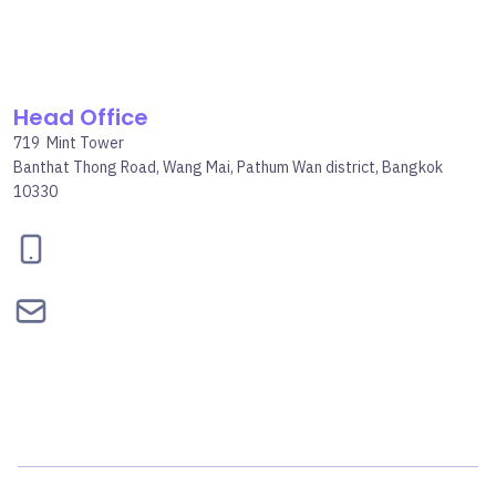
Head Office
719 Mint Tower
Banthat Thong Road, Wang Mai, Pathum Wan district, Bangkok
10330
095-834-2460
contact@bepgroup.space