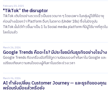
February 20, 2025
"TikTok” the disruptor
TikTok เติบโตอย่างรวดเร็วเป็นจรวดมาก ๆ โดยเฉพาะในกลุ่มผู้ใช้ที่มีอายุ
ค่อนข้างน้อยกว่า Platform อื่นๆ ในตลาด (Under 18s) ซึ่งในปัจจุบัน
TikTok นั้นได้ก้าวขึ้นมาเป็น 1 ใน Social media platform ที่มีผู้ใช้มากที่สุดใน
โลกไปแล้ว
March 26, 2026
Google Trends คืออะไร? มีประโยชน์กับธุรกิจอย่างไรบ้าง
​​Google Trends คือเครื่องมือที่ใช้ดูความนิยมของคำค้นหาใน Google และ
เปรียบเทียบความสนใจของผู้ค้นหาในแต่ละช่วงเวลา
March 26, 2026
AI กำลังเปลี่ยน Customer Journey — และธุรกิจของคุณ
พร้อมรับมือแล้วหรือยัง