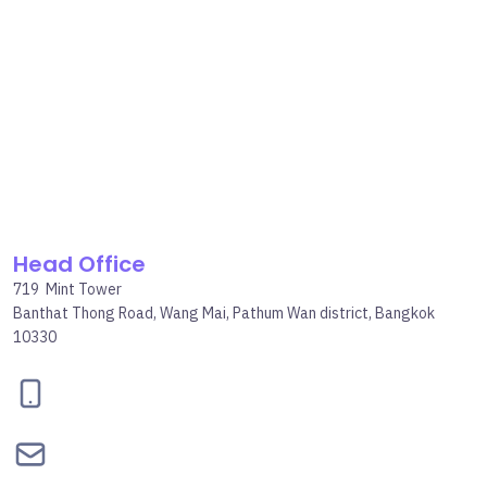
Head Office
719 Mint Tower
Banthat Thong Road, Wang Mai, Pathum Wan district, Bangkok
10330
095-834-2460
contact@bepgroup.space