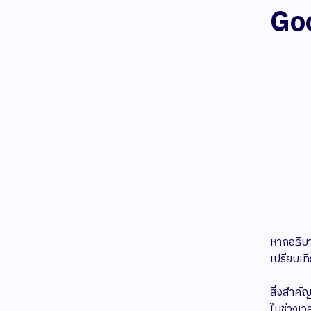
Goo
หากอธิบ
เปรียบเท
สิ่งสำคั
ในช่วงเว