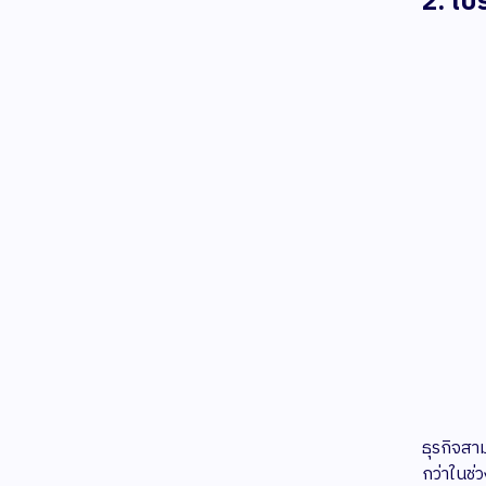
2. เป
ธุรกิจสา
กว่าในช่ว