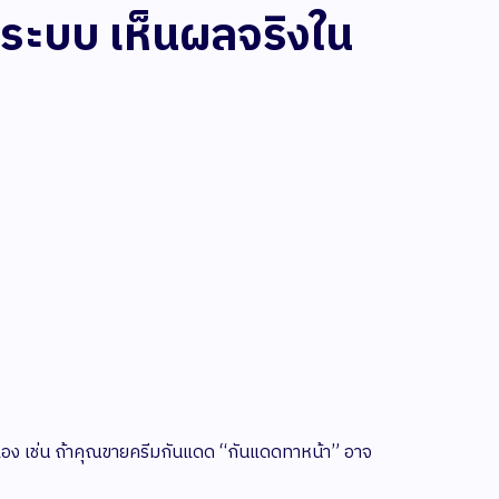
ีระบบ เห็นผลจริงใน
าคิดเอง เช่น ถ้าคุณขายครีมกันแดด “กันแดดทาหน้า” อาจ