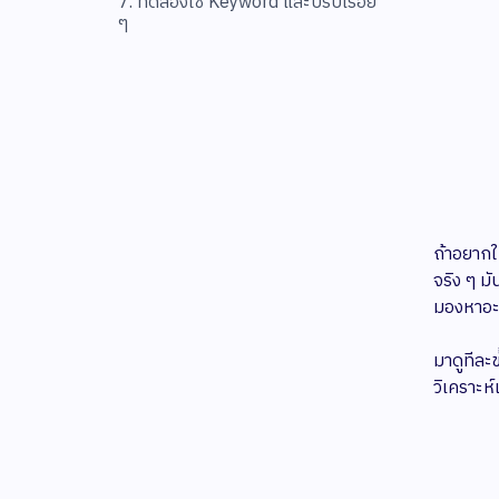
7. ทดลองใช้ Keyword และปรับเรื่อย
ๆ
ถ้าอยากให
จริง ๆ ม
มองหาอะไ
มาดูทีละข
วิเคราะห์