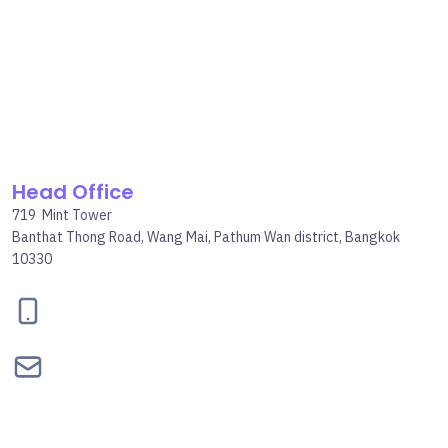
Head Office
719 Mint Tower
Banthat Thong Road, Wang Mai, Pathum Wan district, Bangkok
10330
095-834-2460
contact@bepgroup.space