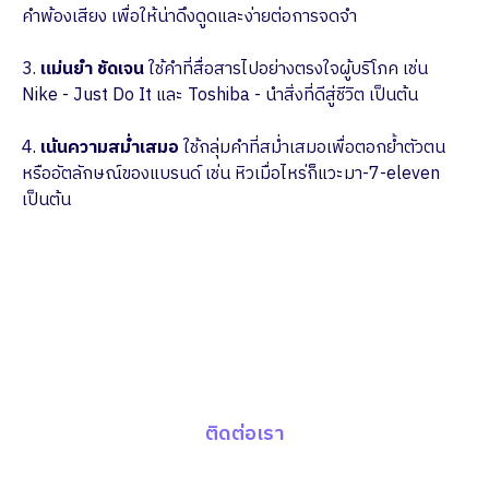
คำพ้องเสียง เพื่อให้น่าดึงดูดและง่ายต่อการจดจำ
3.
แม่นยำ ชัดเจน
ใช้คำที่สื่อสารไปอย่างตรงใจผู้บริโภค เช่น
Nike - Just Do It และ Toshiba - นำสิ่งที่ดีสู่ชีวิต เป็นต้น
4.
เน้นความสม่ำเสมอ
ใช้กลุ่มคำที่สม่ำเสมอเพื่อตอกย้ำตัวตน
หรืออัตลักษณ์ของแบรนด์ เช่น หิวเมื่อไหร่ก็แวะมา-7-eleven
เป็นต้น
ปรึกษาทีมงานผู้เชี่ยวชาญ
ช่วยกระตุ้นยอดขายให้กับแบรนด์ของคุณ ด้วย
Data-Driven Marketing พร้อมด้วย Report
เชิงลึก ครบทุก Insight
ติดต่อเรา