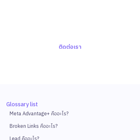
ปรึกษาทีมงานผู้เชี่ยวชาญ
ช่วยกระตุ้นยอดขายให้กับแบรนด์ของคุณ ด้วย
Data-Driven Marketing พร้อมด้วย Report
เชิงลึก ครบทุก Insight
ติดต่อเรา
Glossary list
Meta Advantage+ คืออะไร?
Broken Links คืออะไร?
Lead คืออะไร?